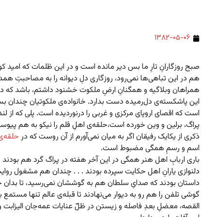
۱۳۸۲-۰۵-۰۶
صبح روزگارانِ تارِ ما بس دیر مانده است و در این ظلمات که امید ک
هم در این تباهی‌ها نمی‌رود، روزگاری دلِ دیوانه را به مصاحبتِ همد
همراهان وبلاگیه و همگنانِ ارضِ ملکوت خشنود داشتم، باشد که دمی ا
این پاشکسته‌ی دل‌رمیده دست بدارد. خانواده‌ی ملکوتیان چندان بس
است که اقصای اروپای مرکزی و غربی را درنوردیده است. پلی که از لند
پراگ، برلین و وین خورده است،حلقه‌ی اهلِ قلم را نیکو به هم پیوس
ذکری از یکایک رفیقان اگر به میان نمی‌آورم از آن روست که در
حلقه‌ی
اسم و رسمِ همگی مضبوط است.
باری اربابِ اهل هنر همگی در این آخر هفته در پراگ گرد هم بودند و
دلنوازی یارانِ اهل حکایت سپرده بودند . . . چندان هم مشغول روای
داستان بودند که صدایِ سلطان هم به گوششان نمی‌رسید، تا بدان 
گوشی تلفن را هم رو به دیوار می‌نهادند تا قبله‌ی عالم تنها مستمع ب
القصه، معضلِ بعدِ فاصله و زیستن در ظلّ عنایات عمه‌جان الیزابت و 