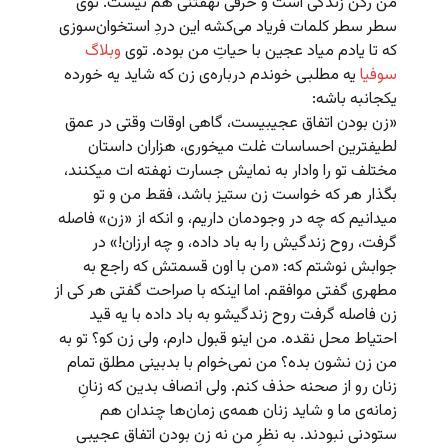
من رکن زندگی است و حرفی نهفتنی هم نیست. توی
سطر سطر کلمات فریاد می‌کشه این دردِ استخوان‌سوزی
که تا یادم میاد عجین با حیاتِ من بوده. توی
وبلاگ
سوفیا
یه مطلبی خوندم درباره‌ی زن که شاید یه خورده
یکجانبه باشه:
«زن بودن اتفاق عجیبیست‌، گاهی اوقات وقتی در عمق
لطیفترین احساسات غلت میخوری، هزاران داستان
مختلف تو را وادار به نمایش جسارت نهفته ات میکنند،
بگذار هر که خواست زن ستیز باشد، فقط من و تو
میدانیم که چه در وجودمان داریم، و انکه از «زن» فاصله
گرفت، روح زندگیش را به باد داده، و چه ارزان!» در
جوابش نوشتم که: «من با اون قسمتش که راجع به
مطهری گفتی موافقم. اما اینکه با صراحت گفتی هر کی از
زن فاصله گرفت روح زندگیشو به باد داده با یه قید
احتیاط محل نقده. من اینو قبول دارم، ولی زن کو؟ تو به
من زن نشون بده؟ من نمی‌خوام با بدبینی مطلق تمام
زنان رو از صحنه حذف کنم. ولی انصاف بدین که زنانِ
زمانه‌ی ما و شاید زنان همه‌ی زمان‌ها چندان هم
ستودنی نبودند. به نظرِ من نه زن بودن اتفاق عجیبی