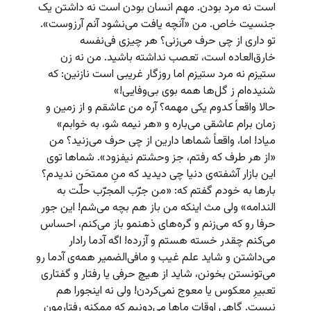
است نه مرد بودن. مهم انسان بودن است نه داشتن یک
جنسیت خاص. من «آنچه یافت می‌نشود آنم آرزوست».
تو داری از چی حرف می‌زنی؟ هر چیزی فی‌نفسه
خارق‌العاده است، تعصب نداشته باشید. من نه زن
ستیزم نه مرد ستیزم اما روزگار غریبی است نازنین: که
شنیده‌ام ز گل‌ها همه بوی بی‌وفایی!»
حالا واقعاً کدوم یکی مهمه؟ آره من عاشقم و از زمین و
زمان برام عاشقی می‌باره و «هر نیمه شو، به خوابم»
میاد! اما، واقعاً شماها دارین از چی حرف می‌زنید؟ من
«از هر طرف که رفتم، جز وحشتم نیفزود». شماها توی
این بازار آشفته‌ی دنیا چی دیدید که منِ ممتحَن ندیدم؟
بارها به خودم گفتم که: «من جرّب المجرّب حلّت به
الندامه» ولی مث اینکه من باز هم بچه می‌شم! این جور
حرفا رو که می‌زنم و گره‌های ذهنمو باز می‌کنم، احساس
می‌کنم چقدر خسته هستم و آزرده! اگه آدما رادار
می‌داشتن و شاید علم غیب و مافی‌الضمیر همه‌ی آدما رو
می‌تونستن بخونن، شاید از هیچ حرفی یا رفتار و گفتاری
تعبیرِ معکوس یا معوج نمی‌کردن! ولی نه اینجورا هم
نیست. گاهی اوقات ماها می‌دونیم که ممکنه رفتارمون