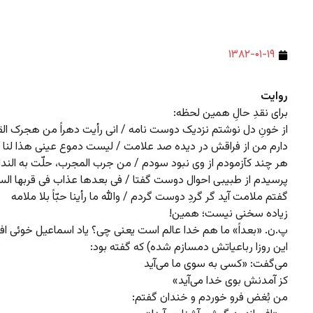
۱۳۸۲-۰۱-۱۹
روایت
برای نقدِ حالِ همین لحظه:
از خونِ دل نوشتم نزدیک دوست نامه / انی رأیت دهراً من هجرک الق
دارم من از فراقش در دیده صد علامت / لیست دموع عینی هذا لنا ا
هر چند کآزمودم از وی نبود سودم / من جرب المجرب، حلّت به الندا
پرسیدم از طبیبی احوال دوست گفتا / فی بعدها عذاب فی قربها الس
گفتم ملامت آید گر گردِ دوست گردم / والله ما رأینا حبّاً بلا ملامه
زیاده سخنی نیست؛ همین!
پ.ن. «بعداً» ما هم خدا عالم است یعنی چی؟ یاد اسماعیل خوئی افت
این روزا رباعیاتش دمسازم شده) که گفته بود:
می‌گفت: «کسی به سوی ما می‌آید
کز آمدنش بوی خدا می‌آید»
من بُغض فرو خوردم و خندان گفتم: