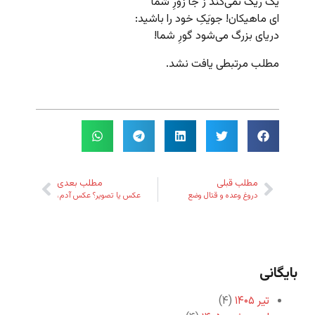
یک ریگ نمی‌کَنَد ز جا زورِ شما
ای ماهیکان! جویَکِ خود را باشید:
دریای بزرگ می‌شود گورِ شما!
مطلب مرتبطی یافت نشد.
مطلب قبلی
مطلب بعدی
دروغ وعده و قتال وضع
عکس یا تصویر؟ عکس آدم،
بایگانی
تیر ۱۴۰۵
(۴)