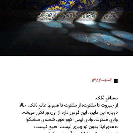
۱۳۸۲-۰۱-۰۶
مسافرِ مُلک
از جبروت تا ملکوت؛ از ملکوت تا هبوطِ عالمِ مُلک. حالا
دوباره این دایره، این قوس داره از اون ور تکرار می‌شه.
وادیِ ملکوت، وادی ایمن، کوهِ طور، شعله‌ی سخنگو!
همه‌ی اینا بدون تو چیزی نیست؛ هیچ نیست: