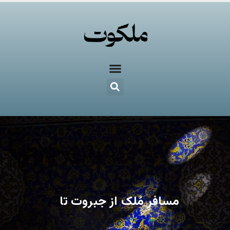
مسافرِ مُلک از جبروت تا