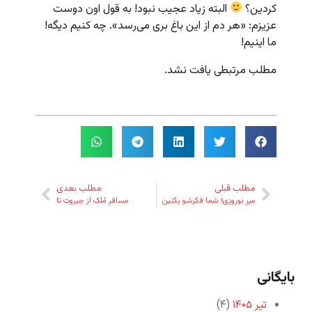
کردین؟
البته زیاد عجیب نبود! به قول اون دوست
عزیزم: «هر دم از این باغ بری می‌رسد». چه کنیم دیگه!
ما اینیم!
مطلب مرتبطی یافت نشد.
مطلب قبلی
مطلب بعدی
میرِ نوروزی! شما فکرشو بکنین
مسافرِ مُلک از جبروت تا
بایگانی
تیر ۱۴۰۵
(۴)