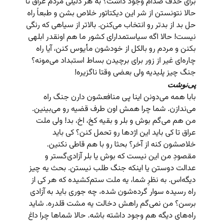
برای حذف صدام وجود داشت؟ به هر دلیلی مردم عراق تا
حالا نتونستن از شر این دیکتاتور خلاص بشن و طبعاً راه
حل بد از بدتر رو انتخاب می‌کنن. بالاتر از سیاهی که رنگی
نیست! حالا اگه سیاستمدارای کشور ما هم اونقدر ابلهی
بکنن و مردم رو بالکل از خودشون مأیوس کنن، آیا راه
چاره‌ای غیر از زور برای برچیدن بساط استبداد می‌مونه؟
جنگ چیز پلیدیه ولی بعضی وقتا ناگزیره!
پی‌نوشت
بابا همه می‌دونن اینا پی منافعشون دارن جنگ راه
می‌ندازن. شما چرا همش اون طرف قضیه رو می‌بینین.
من هم می‌گم بوش و بلر و بقیه کخ، اخ، بد! ولی ملت
عراق تا کی باید این اژدها رو تحمل کنن؟ کی باید
خلاصشون کنه از آخر؟ بحثا رو با هم قاطی نکنین.
مقصودِ من این نیست که بوش یا بلر آزادی‌گستر و
عدالت دوستن یا اینکه جنگ طلب نیستن. بحث یه چیز
دیگه‌اس. به نظرِ شما، یه ملت ستم‌کشیده که هر کی از
راه رسیده سوار گرده‌شون شده، چه جوری باید به آزادی
برسن؟ من نمی‌گم راهش دخالت یه مشت قلدره. شاید
راه‌های دیگه هم وجود داشته باشه. حالا شماها چرا داغ