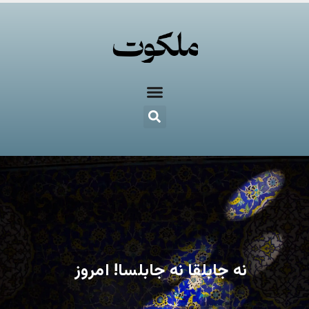
نه جابلقا نه جابلسا! امروز