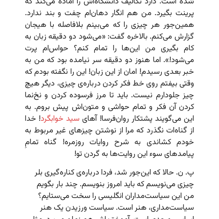
شده است. دارد تکالیف دانشگاه‌اش را آماده می‌کند که
پرینت بگیرد. من هم انگار دهان‌ام چفت و بند ندارد.
همین‌جور هر چیزی را که می‌بینم بلافاصله با هیجان
گزارش می‌کنم. بالاخره گفت: «می‌شود دو دقیقه زبان به
کام بگیری من این‌ها را تمام کنم؟ حواس‌ام پرت
می‌شود!». اما هنوز دو دقیقه سر نیامده بود که من به
خبر بعدی رسیدم! امان از این زبان! این را نگفته بودم که
وقتی بیفتم روی خط فکر کردن درباره‌‌ی چیزی، دیگر هیچ
چیز جلودارم نیست. باید تا مرز فرسوده کردن و نخ‌نما
کردن آن فکر و تمام حواشی و متون‌اش پیش بروم. به
این می‌گویند پشتکار روان‌فرسا! آهای
سید خوابگرد
! خدا
از گناه‌ات نگذرد که مرا از نوشتن چیزهای غیر مربوط به
خودم کشاندی به شرح روایات روزمره! گناه تمامِ
پیامدهای سوء این روایت‌ها به گردن تو!
پ. ن. حالا که این‌جور شد، فردا درباره‌ی کناره‌گیری بلر
چیزی می‌نویسم که باید امروز بنویسم. چند بار بگویم
من این سیاست‌مداران انگلیسی را سخت می‌ستایم؟
سیاست‌مداری، هنر است. سیاست ورزیدن یک هنر