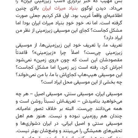
بس مهیب که خبر برگزاری «شب زیرزمینی ایران» را
می‌داد. دیدن لوگوی
بنیاد میراث ایران
بالای چنین
اطلاعیه‌ای واقعاً غریب بود. اول فکر کردیم جعلی صورت
گرفته است. اما نه، خودِ خودِ بنیاد میراث ایران بود! اما
مشکل کجاست؟ کجای این موسیقی زیرزمینی از نظر من
ایراد دارد؟
تعریف ما، یا تعریف خود این زیرزمینی‌ها، از موسیقی
زیرزمینی چی‌ست؟ اصلاً چرا «زیرزمینی»؟ قاعدتاً
مقصودشان این است که چون «روی زمین» نمی‌شود
اجراش کرد، رفته است زیر زمین! اما مشکل کجاست؟
این موسیقی هیپ‌هاپ کجای‌اش با ما، با من نمی‌خواند؟
چه بخشی از این موسیقی محل ایراد است؟
موسیقی ایران، موسیقی سنتی، موسیقی اصیل – هر چه
می‌خواهید بنامیدش – تعریف‌اش نسبتاً روشن است و
همه می‌دانند چی‌ست. البته بر خلاف تصور عامیانه،
چندان هم روزمینی نبوده و نیست. هنوز هم اهل
موسیقی سنتی و اصیل ایرانی، در ایران دشواری‌ها و
تحقیرهای همیشگی را می‌بینند و وضع‌شان بهتر نیست.