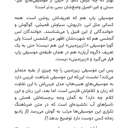
بهتر که چه عرض کنم، از خیلی از موسیقی‌های غیر-
سنتی و غیر-اصیل وضع‌شان بسی بدتر است!
موسیقی پاپ هم که تعریف‌اش روشن است. همه
کسانی مثل ابی، داریوش، سیاوش قمیشی، گوگوش و
خوانندگانی از این قبیل را می‌شناسند. خوانندگان لس
آنجلسی هم که شهرت‌شان اظهر من الشمس است! ولی
گویا موسیقی «ِزیرزمینی» این هم نیست! حتی به یک
تعریف «گروه آریان» هم در همان طبقه‌ی موسیقی پاپ
قرار می‌گیرد و «زیرزمینی» نیست.
پس این موسیقی زیرزمینی را چه چیزی از بقیه متمایز
می‌کند؟ نخست این‌که این موسیقی شباهت غریبی دارد
به موسیقی‌های هیپ‌هاپ مدل غربی‌اش با این تفاوت
که زبان و کلام‌اش فارسی است. اما بعد، این زبان و این
کلام چه دارد؟ به گمان وجه برجسته‌اش فحش و
ناسزاهای آب نکشیده‌ای است که در متن ضرباهنگ
تکراری این موسیقی‌ها مرتب به گوش می‌رسد (از رادیو
زمانه کسی دوست دارد توضیح بدهد؟).