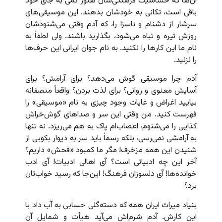
آن‌ها که حساسیت فرهنگی‌شان هنوز کمی به جای خود
باقی است، تکانی به خودشان بدهند. این موسیقی‌های
سرشار از دشنام و ناسزا را، که آدم وقتی می‌شنودشان
روزش تیره و تباه می‌شود، بگذارید باشند. ولی لطفاً به
نام ما این کارها را نکنید. به نام جوان ایرانی این حرف‌ها
را نزنید.
آدم چرا موسیقی گوش می‌دهد؟ برای آرامش؟ برای
آسایش معنوی و روانی؟ برای لذت بردن؟ واقعاً منصفانه
بیایید اغراض و غایات وجود چیزی به نام «موسیقی» را
فهرست کنید. من وقتی این سر و صداهای گوش‌خراش
کذایی را می‌شنوم، اعصاب‌ام پاک به هم می‌ریزد. نه تنها
به آرامشی نمی‌رسی، بلکه رسماً باید سر به دیوار بکوبی از
شنیدن این همه مزخرف! مگر ما کمبود «فحش» داریم؟
آخر این چه ادبیاتی است؟ آی اهالی ادبیات! آی ادب
خوانده‌ها! آی دلسوزان فرهنگ! این‌جا که رسید خواب‌تان
برد؟
بنیاد میراث ایران همه که دسته‌گلی حسابی به آب داد با
این کارش. آدم شرم‌اش می‌آید هیأت و شمایل آن