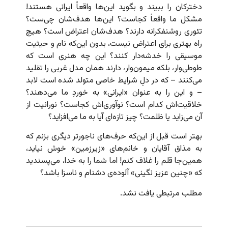
دخترکان را ببیند و بگوید این‌ها واقعاً ایرانی هستند!
مشکل ما واقعاً کجاست؟ این‌ها هدف‌شان چی‌ست؟
تئوری روشنفکرانه دارند؟ هدف‌شان اعتراض است؟ هیچ
راه بهتری برای اعتراض نیست، بدون این‌که نام و حیثیت
موسیقی را خدشه‌دار کنند؟ این چه هنری است که
طوطی‌وار، بلکه میمون‌وار، دارند همان مدل غربی را تقلید
می‌کنند – که در دلِ شرایط خاصی متولد شده است لابد
– و این را به عنوان «ایرانی» به خوردِ ما می‌دهند؟
خلاقیت‌اش کدام است؟ نوآوری‌اش کجاست؟ نورانیت از
آن می‌زاید یا ظلمت؟ چیز تازه‌ای آیا به ما می‌افزاید؟
بهتر است قبل از این‌که حرف‌های ناجورتر دیگری بزنم که
به مذاق آقایان و خانم‌های «زیرزمین» خوش نیاید،
همین‌جا قلم را غلاف کنم! اما شما را به خدا، می‌پسندید
که «چنین عزیز نگینی» آلوده‌ی دشنام و ناسزا باشد؟
مطلب مرتبطی یافت نشد.