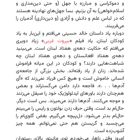
و دموکراسی و مبارزه با جهل (و حتی دین‌مداری و
اسلام‌خواهی) به آن بزنیم. بسا جهل‌های نهادینه هستند
که در لباس علم و دانش و آزادی (و دین‌داری) آدمیان را
می‌فریبند.
دوباره یاد داستان خالد حسینی می‌افتم و این‌بار به یاد
کودکان لبنان. یاد فیلم «
بیروت غربی
» زیاد دویری
می‌افتم که حکایت دهه‌ی هفتاد لبنان است. می‌بینید
دهه‌ی هفتاد افغانستان و دهه‌ی هفتاد لبنان چه
شباهت‌هایی دارند؟ و کودکان در این میانه فراموش
شده‌اند. زنان از یاد رفته‌اند. بخش بزرگی از جامعه‌ی
انسانی خاموش است و هیچ کس فریاد نمی‌زند که «آی
آدم‌ها . . .». فاجعه دارد دامن می‌گستراند و بعضی
هم‌چنان دارند باورهای ایدئولوژیکِ خود را صیقل می‌زنند
و موجه می‌کنند. آدم‌ها دارند می‌میرند. بس است دیگر.
حال‌ام بد است. وقتی حرف زدن بولتون و رایس را می‌بینم
حال‌ام بدتر می‌شود. دل‌پیچه می‌گیرم. بغض گلوی‌ام را
می‌چسبد و گریستن هم حتی نمی‌توانم. همه چیز
آشوب‌زده است.
امروز وقتی ناهار می‌خوردم توی مانیتور بالای رستوران