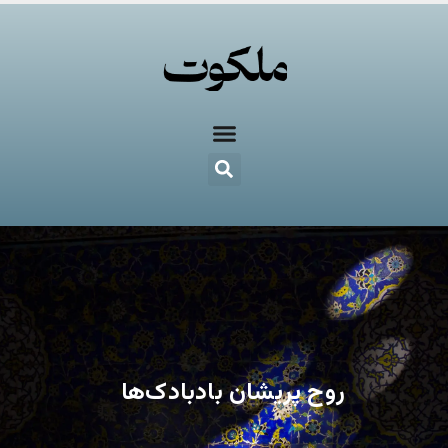
روح پریشان بادبادک‌ها