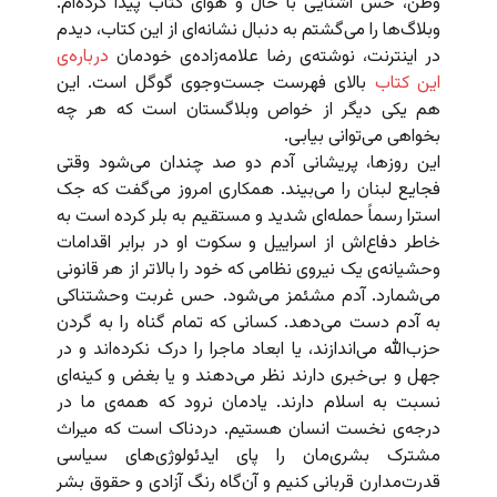
وطن، حس آشنایی با حال و هوای کتاب پیدا کرده‌ام.
وبلاگ‌ها را می‌گشتم به دنبال نشانه‌ای از این کتاب، دیدم
در اینترنت، نوشته‌ی رضا علامه‌زاده‌ی خودمان
درباره‌ی
این کتاب
بالای فهرست جست‌وجوی گوگل است. این
هم یکی دیگر از خواص وبلاگستان است که هر چه
بخواهی می‌توانی بیابی.
این روزها، پریشانی آدم دو صد چندان می‌شود وقتی
فجایع لبنان را می‌بیند. همکاری امروز می‌گفت که جک
استرا رسماً حمله‌ای شدید و مستقیم به بلر کرده است به
خاطر دفاع‌اش از اسراییل و سکوت او در برابر اقدامات
وحشیانه‌ی یک نیروی نظامی که خود را بالاتر از هر قانونی
می‌شمارد. آدم مشئمز می‌شود. حس غربت وحشتناکی
به آدم دست می‌دهد. کسانی که تمام گناه را به گردن
حز‌ب‌الله می‌اندازند، یا ابعاد ماجرا را درک نکرده‌اند و در
جهل و بی‌خبری دارند نظر می‌دهند و یا بغض و کینه‌ای
نسبت به اسلام دارند. یادمان نرود که همه‌ی ما در
درجه‌ی نخست انسان هستیم. دردناک است که میراث
مشترک بشری‌مان را پای ایدئولوژی‌های سیاسی
قدرت‌مدارن قربانی کنیم و آن‌گاه رنگ آزادی و حقوق بشر