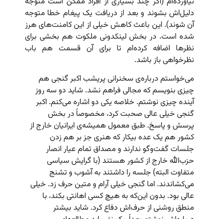
نیاورده‌ام (اگر چند بسیاری از افراد ممکن است متوجه
دلیل‌اش بشوند و بعد از دریافت یک پیغام خطا متوجه
آن شوند). این باعث کاهش خیلی از این کامنت‌های هرز
شده است. در بخش لینکدونی ملکوت هم بخشی برای
نظرها اضافه کرده‌ام تا برای آن قسمت هم باب
نظرخواهی باز باشد.
می‌خواستم درباره‌ی سخنرانی پریشب اکبر گنجی هم
چیزی بنویسم که مجالی فراهم نشد. شاید دو سه روز
آینده چیزی نوشتم. خلاصه یکی دو اشاره می‌کنم. اکبر
گنجی خیلی عالی صحبت کرد، مخصوصاً در بخش
پرسش و پاسخ. طبق معمول همیشه‌ی ایرانیان خارج از
کشور هم یک عده بیکار که هنری جز بر هم زدن
جلسات گفت‌وگو ندارند و مصداق تمام عیار انصار
حزب‌الله خارج از کشور هستند (با گرایش سیاسی
متفاوت البته) جلسه را داشتند به آشوب و تشنج
می‌کشاندند. اما گنجی خیلی آرام و متین حرف زد. خیلی
عالی بود. بدون این‌که به هیچ کسی اهانتی بکند، با
منطق روشنی از حرف‌اش دفاع کرد. شاید بیشتر