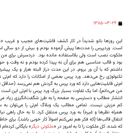
۱۳۸۵-۰۳-۲۶
این روزها بانو شدیداً در کار کشف قابلیت‌های عجیب و غریب «
و
است. وردپرس را مدت‌ها پیش آزموده بودم و بیش از دو سالی ا
ملکوت نصب است ولی بلااستفاده مانده بود. دردسرش برای من خ
بود و قالب مناسبی هم برای آن نه پیدا کرده بودم و نه وقت و حو
داشتم که با آن ور بروم. در این مدت دراز البته هزار و یک پیشر
تکنولوژی رخ می‌دهد. ورد پرس بعضی از امکانات را دارد که ام‌تی ندا
ام‌تی قابلیت‌هایی دارد که ورد پرس به گردش هم نمی‌رسد (حداقل ت
من می‌دانم). اما یک تفاوت بسیار بزرگ ورد پرس با ام‌تی این اس
انتشار مطالب و دسترسی به صفحه را به طرز شگفت‌انگیزی زیاد می‌
کم مزیتی نیست. تمامی مطالب یک وبلاگ ام‌تی را می‌توان به س
همراه نظرها و غیره) به ورد پرس منتقل کرد. تا به حال راهی نیافت
انتقال قالب‌ها (که فکر هم نمی‌کنم اصولاً کار خوبی باشد). برای خا
که شده، کل ملکوت را تا به امروز در «
ملکوتی دیگر
» بایگانی کرده‌ام 