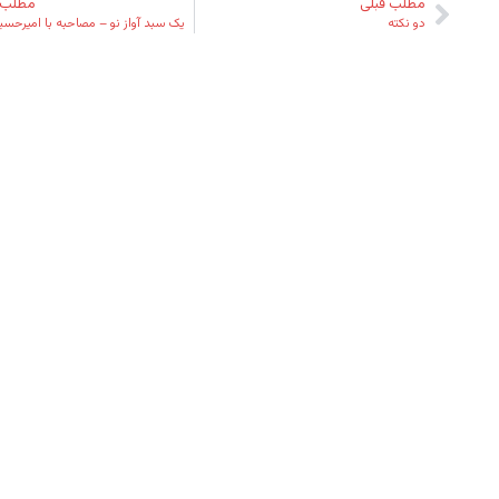
مطلب قبلی
مطلب 
دو نکته
یک سبد آواز نو – مصاحبه با امیرحس