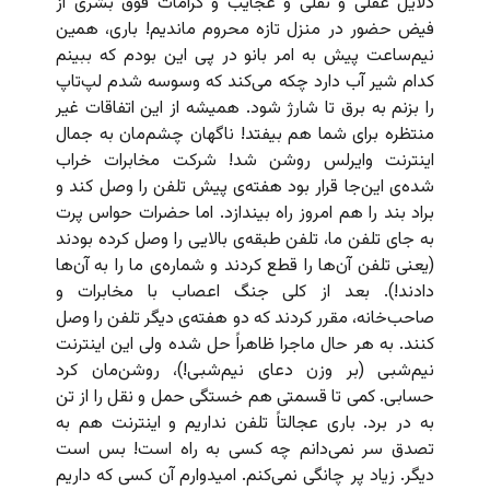
دلایل عقلی و نقلی و عجایب و کرامات فوق بشری از
فیض حضور در منزل تازه محروم ماندیم! باری، همین
نیم‌ساعت پیش به امر بانو در پی این بودم که ببینم
کدام شیر آب دارد چکه می‌کند که وسوسه شدم لپ‌تاپ
را بزنم به برق تا شارژ شود. همیشه از این اتفاقات غیر
منتظره برای شما هم بیفتد! ناگهان چشم‌مان به جمال
اینترنت وایرلس روشن شد! شرکت مخابرات خراب
شده‌ی این‌جا قرار بود هفته‌ی پیش تلفن را وصل کند و
براد بند را هم امروز راه بیندازد. اما حضرات حواس پرت
به جای تلفن ما، تلفن طبقه‌ی بالایی را وصل کرده بودند
(یعنی تلفن آن‌ها را قطع کردند و شماره‌ی ما را به آن‌ها
دادند!). بعد از کلی جنگ اعصاب با مخابرات و
صاحب‌خانه،‌ مقرر کردند که دو هفته‌ی دیگر تلفن را وصل
کنند. به هر حال ماجرا ظاهراً حل شده ولی این اینترنت
نیم‌شبی (بر وزن دعای نیم‌شبی!)، روشن‌مان کرد
حسابی. کمی تا قسمتی هم خستگی حمل و نقل را از تن
به در برد. باری عجالتاً تلفن نداریم و اینترنت هم به
تصدق سر نمی‌دانم چه کسی به راه است! بس است
دیگر. زیاد پر چانگی نمی‌کنم. امیدوارم آن‌ کسی که داریم