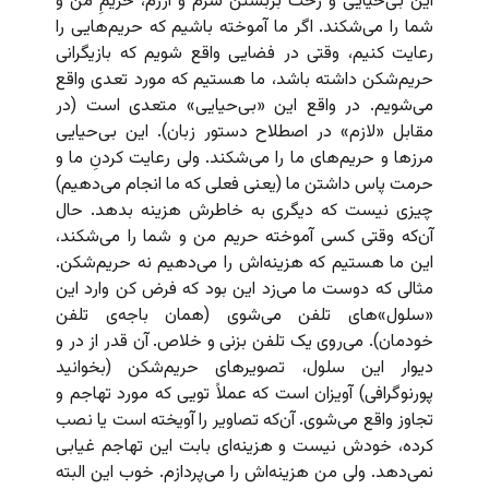
این بی‌حیایی و رخت بربستن شرم و آزرم، حریمِ من و
شما را می‌شکند. اگر ما آموخته باشیم که حریم‌هایی را
رعایت کنیم، وقتی در فضایی واقع شویم که بازیگرانی
حریم‌شکن داشته باشد، ما هستیم که مورد تعدی واقع
می‌شویم. در واقع این «بی‌حیایی» متعدی است (در
مقابل «لازم» در اصطلاح دستور زبان). این بی‌حیایی
مرزها و حریم‌های ما را می‌شکند. ولی رعایت کردنِ ما و
حرمت پاس داشتن ما (یعنی فعلی که ما انجام می‌دهیم)
چیزی نیست که دیگری به خاطرش هزینه بدهد. حال
آن‌که وقتی کسی آموخته حریم من و شما را می‌شکند،
این ما هستیم که هزینه‌اش را می‌دهیم نه حریم‌شکن.
مثالی که دوست ما می‌زد این بود که فرض کن وارد این
«سلول»های تلفن می‌شوی (همان باجه‌ی تلفن
خودمان). می‌روی یک تلفن بزنی و خلاص. آن قدر از در و
دیوار این سلول، تصویرهای حریم‌شکن (بخوانید
پورنوگرافی) آویزان است که عملاً تویی که مورد تهاجم و
تجاوز واقع می‌شوی. آن‌‌که تصاویر را آویخته است یا نصب
کرده، خودش نیست و هزینه‌ای بابت این تهاجم غیابی
نمی‌دهد. ولی من هزینه‌اش را می‌پردازم. خوب این البته