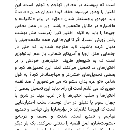
است که پیوسته در معرض تهاجم و تجاوز است. این
اختیار را چطور می‌شود حفظ کرد؟ «دوران مدرن» قاعدتاً
باید دوره‌ی برجسته‌تر شدن «حق» در برابر «تکلیف» و
«اختیار» در مقابل «تحمیل» باشد. ولی در عمل بعضی
چیزها را باید به اکراه، اختیار کنی! (درست مثل بهشت
رفتن زورکی است). اگر تا این‌جا این همه مقدمه‌چینی را
دنبال کرده باشید، لابد متوجه شده‌اید که حتی در
جاهایی مثل اروپا و آمریکای شمالی، باز هم ایدئولوژی
است که به شیوه‌ای ظریف اختیارهای خودش را بر
اختیارهای ما تحمیل می‌کند. البته این تحمیل‌ها کجا و
بعضی تحمیل‌های خشن‌تر و مهاجمانه‌تر کجا؟ به قول
شاعر: «تو غره بدان مشو که می می‌نخوری / صد لقمه
خوری که می غلام است آن را». نباید این تحمیل بعضی از
اختیارها و سلب اختیارها را در غرب دید. در شرق یا
جهان سوم یا دنیای در حال توسعه، سلب اختیارهایی
است که این‌ها غلام‌اند در برابرشان! ولی تهاجم و تعدی،
تهاجم و تعدی است. شدت و ضعف و درجه‌ی
خشونت‌شان، اصل قضیه‌ را منتفی نمی‌کند. یک بار دیگر