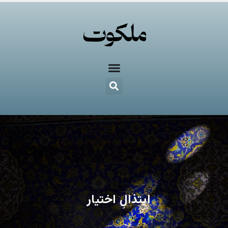
ابتذالِ اختیار