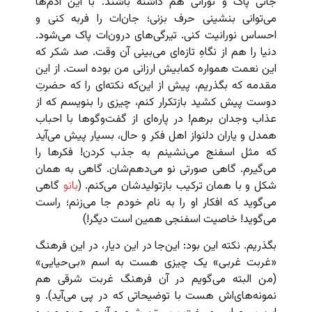
جانی پاک و نورانی هم داشته باشند. با این آدم‌ها
می‌توانی بنشینی حرف بزنی؛ جان‌ات را فربه کنی و
احساس نورانیت کنی. تیرگی‌های درون‌ات پاک می‌شود.
دنیا را هم از نگاهِ تازه‌ای می‌بینی آن وقت. صد شکر که
این نعمت همواره کمابیش ارزانی من بوده است. از این
مقدمه که بگذریم، پیش از این‌که نکته‌ای را که حضرتِ
دوست پیش کشید بازتکرار کنم، چیزی را بنویسم که از
عذاب وجدان برهم! در پاره‌ای از گفت‌وگوها با احباب
همدل و یاران دلنواز اهل فکر و حال، بسیار پیش می‌آید
که مثل اسفنج می‌نشینم به جذب کردن! فکرها را
می‌گیرم. گاهی صورتی نو می‌دهم‌شان. گاهی به همان
شکل و با همان ترکیب بازتولیدشان می‌کنم. (
بانو
گاهی
می‌گوید که افکار او را به نام خودم جا می‌زنم؛ راست
می‌گوید! خاصیت اسفنجی همین است دیگر!)
بگذریم. نکته این بود: این‌جا در این دیار، در این فرهنگ
«غربت غربی» یک چیزی هست به اسم «بی‌حیایی»
(من البته می‌گویم در آن فرهنگ غربت شرقی هم
نمونه‌های‌اش هست با توضیحاتی که در پی می‌آید). و