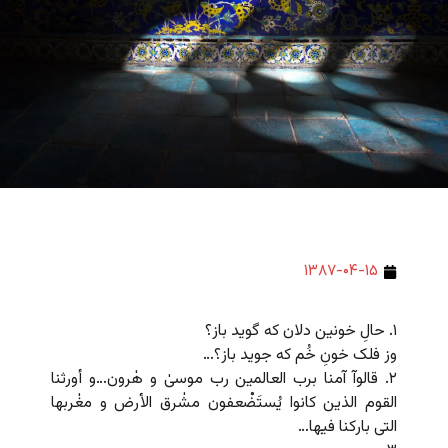
۱۳۸۷-۰۴-۱۵
۱. حالِ خونین دلان که گوید باز؟
وز فلک خونِ خُم که جوید باز؟…
۲. قالوآ آمنا برب العالمین رب موسیٰ و هٰرون…و أورثنا
القوم الذین کانوا یُستَضْعفون مشٰرق الأرض و مغٰربها
التی بارکنا فیها…