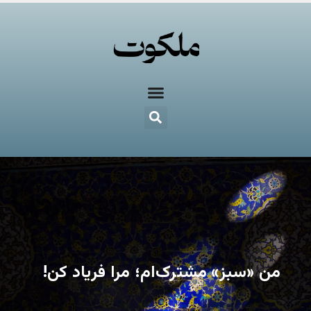
من «سبز» مشترک‌ام؛ مرا فریاد کن!