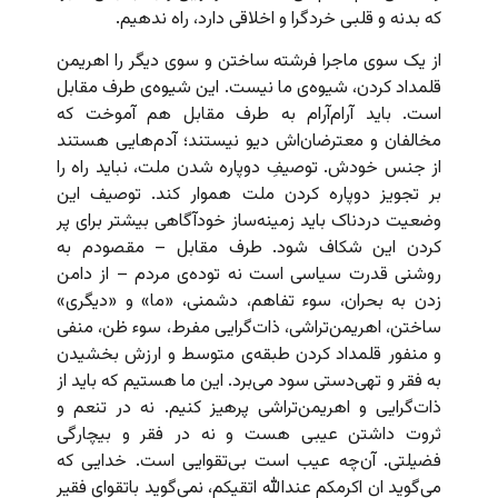
که بدنه و قلبی خردگرا و اخلاقی دارد، راه ندهیم.
از یک سوی ماجرا فرشته ساختن و سوی دیگر را اهریمن
قلمداد کردن، شیوه‌ی ما نیست. این شیوه‌ی طرف مقابل
است. باید آرام‌آرام به طرف مقابل هم آموخت که
مخالفان و معترضان‌اش دیو نیستند؛ آدم‌هایی هستند
از جنس خودش. توصیفِ دوپاره شدن ملت، نباید راه را
بر تجویز دوپاره کردن ملت هموار کند. توصیف این
وضعیت دردناک باید زمینه‌ساز خودآگاهی بیشتر برای پر
کردن این شکاف شود. طرف مقابل – مقصودم به
روشنی قدرت سیاسی است نه توده‌ی مردم – از دامن
زدن به بحران، سوء تفاهم، دشمنی، «ما» و «دیگری»
ساختن، اهریمن‌تراشی، ذات‌گرایی مفرط، سوء ظن، منفی
و منفور قلمداد کردن طبقه‌ی متوسط و ارزش بخشیدن
به فقر و تهی‌دستی سود می‌برد. این ما هستیم که باید از
ذات‌گرایی و اهریمن‌تراشی پرهیز کنیم. نه در تنعم و
ثروت داشتن عیبی هست و نه در فقر و بیچارگی
فضیلتی. آن‌چه عیب است بی‌تقوایی است. خدایی که
می‌گوید ان اکرمکم عندالله اتقیکم، نمی‌گوید باتقوای فقیر