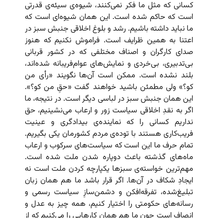
کسانی که مثل ما فکر نمی‌کنند،‌ شیوه‌ی سیئه‌ی قدرتی
است که حاکم شده است. این همان شیوه‌ای است که
ما نباید داشته باشیم. رشد و بلوغ اخلاقی جنبش سبز در
اعتنا به همین ظرایف است. فراموش نکنیم که هنوز
صدای کارگران و اصناف مختلفی که در کشور قربانی
بی‌تدبیری، بی‌خردی و نمایش‌های عوام‌فریبانه شده‌اند،
بلند نشده است. ممکن است آن‌ها نگویند «رأی من
کو؟» ولی مطمئن باشید خواهند گفت «حقِ من کو؟».
این همان جنبش سبز در لباسی دیگر است. در نتیجه، ما
اگر به نقدِ اخلاقی سیاست زور و ارعاب می‌نشینیم، حق
نداریم کسانی را که نماینده‌ی بیدادگری و عینیت
فریب‌کاری هستند با توده‌ی مردم کشورمان یکی بگیریم.
تمام حرف ما این است که سیاست‌های سرکوب و ارعاب
ماه‌های گذشته باعث دوپاره شدن ملت شده است.
مهم‌ترین خواسته‌‌ی سبزها یکپارچه کردن ملت است نه
ایجادِ شکاف در آن‌ها. اگر قرار باشد ما هم همان زبان
تبلیغ‌شده‌، تفرقه‌افکن و دشمن‌سازِ سیاست رسمی و
رسانه‌های حکومتی را اختیار کنیم، همه چیز به عدل و
انصاف است چون ما هم همان کارهایی را می‌کنیم که از