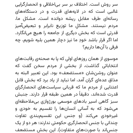
سر روش است. اختلاف بر سر بی‌اخلاقی و انحصارگرایی
غالبی است که در لایه‌های قدرت و در دستگاه‌های
رسانه‌ای طرف مقابل ریشه دوانده است. مشکل ما،
مردم نیستند. مشکلِ ما توزیع نابرابر و تبعیض‌آمیز
قدرتی است که بخش دیگری از جامعه را هیچ می‌انگارد.
اما اگر قرار باشد خودِ ما نیز دچار همین بلیه شویم، چه
فرقی با آن‌ها داریم؟
موسوی از همان روزهای اولی که پا به صحنه‌ی رقابت‌های
انتخاباتی گذاشت، از بخشی از مردم سخن گفت که
عنوان روشن‌شان «مستضعف» بود. این تعبیر البته به
مذاق عده‌ای گران آمد، اما نباید از یاد برد که بخش قابل
اعتنایی از مردمِ ما که قربانی سیاست‌های انحصارگرای
قدرت شده‌اند، دقیقاً در همین طبقه قرار دارند. جنبش
سبز گاهی اسیر بادهای موسمی بورژوازی بی‌ملاحظه‌ای
می‌شود که به آسانی انسان‌ها را تقسیم به خودی و
غیرخودی می‌کند (و جنس این تقسیم‌بندی تفاوت
چندانی با جنس انحصارگری حکومتی ندارند؛ هر دو از یک
جنس‌اند با صورت‌های متفاوت). این بخش مستضعف