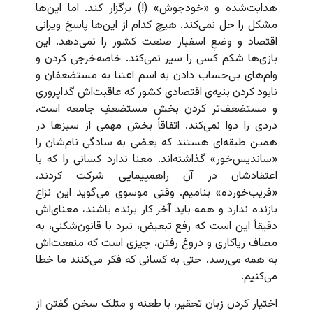
هدایت‌شده و «خودجوش» (!) برگزار کند. اما این‌ها
مشکل را حل نمی‌کند. هیچ کدام از این‌ها پاسخ ویرانی
اقتصاد و وضعِ اسفبار صنعت کشور را نمی‌دهد. این
بازی‌ها شکم کسی را سیر نمی‌کند. خاصه‌خرجی کردن و
وام‌های بی‌حساب دادن به اسم اعتنا به مستضعفان و
نابود کردن بنیه‌ی اقتصادی کشور که عاقبت‌اش گداپروری
و مستضعف‌تر کردن بخش مستضعفِ جامعه است،
دردی را دوا نمی‌کند. اتفاقاً بخش مهمی از سبزها در
همین طبقه‌ای هستند که بعضی به سادگی نام‌شان را
«ساندیس‌خور» گذاشته‌اند. معنا ندارد کسانی را که با
اعتقادشان در آن راهمپیمایی شرکت کردند،
«فریب‌خورده» بنامیم. وقتی موسوی می‌گوید این نزاع
بازنده ندارد و همه باید آخر کار برنده باشند، معنای‌اش
دقیقاً‌ این است که رفع تبعیض، نبرد با قانون‌شکنی، به
مصاف ریاکاری و دروغ رفتن، چیزی است که منفعت‌اش
به همه می‌رسد، حتی به کسانی که فکر می‌کنند ما خطا
می‌کنیم.
اختیار کردن زبان تحقیر، با طعنه و متلک سخن گفتن از