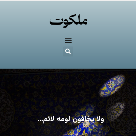
ولا یخافون لومه لائم…