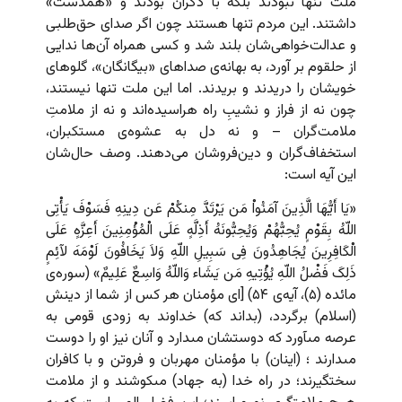
ملت تنها نبودند بلکه با دگران بودند و «همدست»
داشتند. این مردم تنها هستند چون اگر صدای حق‌طلبی
و عدالت‌خواهی‌شان بلند شد و کسی همراه آن‌ها ندایی
از حلقوم بر آورد، به بهانه‌ی صداهای «بیگانگان»، گلوهای
خویشان را دریدند و بریدند. اما این ملت تنها نیستند،
چون نه از فراز و نشیبِ راه هراسیده‌اند و نه از ملامتِ
ملامت‌گران – و نه دل به عشوه‌ی مستکبران،
استخفاف‌گران و دین‌فروشان می‌دهند. وصف حال‌شان
این آیه است:
«یَا أَیُّهَا الَّذِینَ آمَنُواْ مَن یَرْتَدَّ مِنکُمْ عَن دِینِهِ فَسَوْفَ یَأْتِی
اللّهُ بِقَوْمٍ یُحِبُّهُمْ وَیُحِبُّونَهُ أَذِلَّهٍ عَلَى الْمُؤْمِنِینَ أَعِزَّهٍ عَلَى
الْکَافِرِینَ یُجَاهِدُونَ فِی سَبِیلِ اللّهِ وَلاَ یَخَافُونَ لَوْمَهَ لآئِمٍ
ذَلِکَ فَضْلُ اللّهِ یُؤْتِیهِ مَن یَشَاء وَاللّهُ وَاسِعٌ عَلِیمٌ» (سوره‌ی
مائده (۵)، آیه‌ی ۵۴) [اى مؤمنان هر کس از شما از دینش
(اسلام‏) برگردد، (بداند که‏) خداوند به زودى قومى به
عرصه مى‏آورد که دوستشان مى‏دارد و آنان نیز او را دوست
مى‏دارند ؛ (اینان‏) با مؤمنان مهربان و فروتن و با کافران
سختگیرند؛ در راه خدا (به جهاد) مى‏کوشند و از ملامت