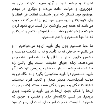
نخورند و چشم امید و آرزو سپید نکردند. یکی به
خون‌ریزی و خیانت ادامه می‌داد و دیگری در توهم
غوطه‌ور بود. کسانی که امروز شیطنت نفاثات فی العقد را
برای فروکوفتن میرحسین موسوی بهانه می‌کنند، خوب
می‌دانند که همه چیز برای‌شان ابزار است برای نابود کردن
هر که جز خودشان باشد. نه، فراموش نکنیم و نمی‌کنیم
که ما تنها هستیم و با هم هستیم.
ما تنها هستیم چون برای تأیید آن‌چه می‌خواهیم – و
می‌دانیم – حاجتی نه به تأیید و نه به تکذیب دوست و
دشمن داریم. حق و باطل را به اشخاص تشخیص
نمی‌دهند. آن‌که جویای حقیقت است، برای یافتن راه
حقیقت، نه چشم به زبان و دهان بی‌بی‌سی دارد که از آن
تأیید مستقیم (یا تأیید معکوس) بگیرد و نه نگاه‌اش به
دولت آمریکاست. معیار صدق و کذب، افراد نیستند.
اعتراف‌کنندگان و حبس‌دیدگان هم نیستند (که در جهتِ
آن‌ها یا خلافِ جهتِ آن‌ها در پی تأیید یا تکذیب چیزی
برویم). هر کسی کارنامه‌ای دارد و نفسی و خردی که
همواره با اوست. «حجتِ امر خدای است ای پسر در مرد