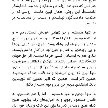
هیچ ملامتگرى نمى‏هراسند؛ این فضل الهى است که به
هر کس که بخواهد ارزانى‏اش مى‏دارد و خداوند گشایشگر
داناست‏]. این روش، همان آیین ماست؛ روشی که از
ملامتِ‌ ملامت‌گران نهراسیم و دست از مجاهدت بر
نداریم.
ما تنها هستیم و در تنهایی خویش ایستاده‌ایم – و
ایستاده بودیم. ما تنها ایستاده بودیم بدون این‌که هیچ
مددی از سوی «خارجی‌ها» برسد. هیچ کس در آن روزها
و این روزهای پر غبار و خون‌آلود در کنارِ ما نمی‌ایستد.
نیازی هم به ایستادن کسی جز ما نیست. اگر حق‌جویان
تکیه‌گاه‌شان خدایی باشد که بزرگ‌تر و تواناتر از هر قدرتِ
زمینی است، چه حاجتی به دگران؟ از هر بام و کرانه‌ای،
تنها تیری که روان می‌شود و به قلب هدف می‌نشیند
همین ذکر است؛ همین الله اکبر. همین که قوی‌ترین
بانگ استغنای مردمِ این مرز و بوم است از دگران.
ما تنها بودیم و تنها هستیم – اما با هم هستیم. نه
قاتلان مسعود رجوی و نه خیال‌بافان رضا پهلوی، هیچ
کدام هیچ وقت در کنارِ ما برای این خاک و دیار، خون دل