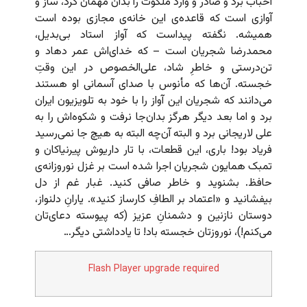
احباب برد و صادر و وارد ملکوت را بدان مهمان کرد، ساز و
آوازی است که قاعده‌ی این خانه‌ی مجازی بوده است
همیشه. نگفته پیداست که آواز استاد بی‌بدیل،
محمدرضا شجریان است – که خدای‌اش عمر دهاد و
تن‌درستی و خاطرِ شاد، علی‌الخصوص در این وقتِ
خجسته. آن‌ها که مأنوس با صدای آسمانی او هستند
می‌دانند که شجریان این آواز را با خود به تلویزیون ایران
برد و اما بعد دیگر هرگز بدان‌جا نرفت و شکوه‌اش را به
علی لاریجانی برد و البته آن‌چه البته به هیچ جا نمی‌رسید
فریاد بود! باری، این قطعات، با تار داریوش پیرنیاکان و
تمبک همایون شجریان اجرا شده است بر غزل نوروزانه‌ی
حافظ. بشنوید و خاطر صافی کنید. غبار غم از دل
بیفشانید و «اعتماد بر الطافِ کارساز کنید». یارانِ دلنواز،
دوستان نازنین و دشمنانِ عزیز (که پیوسته‌ دعای‌تان
می‌کنم!)، نوروزتان خجسته باد! تا یادداشتی دیگر…
Flash Player upgrade required