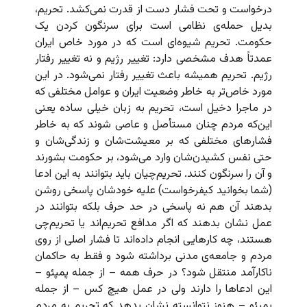
درخواست و تحت فشار دست از قدرت نمی‌کشد. تحریم،
بدیل حمله‌ی نظامی است برای سرنگون کردن یک
حکومت. تحریم شیوه‌ای است که در مورد خاص ایران
عمدتاً هدف مشخصی دارد: تغییر رژیم و نه تغییر رفتار
رژیم. تحریم همیشه باعث تغییر رفتار نمی‌شود. در این
مورد خاص‌تر به خاطر وضعیت ایران و عوامل مختلفی که
در ماجرا دخیل است، تحریم به زبان خیلی ساده یعنی
این‌که مردم چنان مستأصل و عاصی شوند که به خاطر
فشارهای مختلفی که بر معیشت‌شان و زندگی‌شان و
حتی نفس کشیدن‌شان وارد می‌شود، بر حکومت بشورند
و آن را سرنگون کنند. تحریم‌چیان باید بتوانند به این ادعا
(شما بخوانید کیفرخواست) علیه خودشان پاسخی روشن
بدهند آن هم نه پاسخی در حد حرف بلکه بتوانند در
عمل نشان بدهند که اگر مدافع تحریم‌اند یا تحریم‌چی
هستند، چه کارهایی انجام داده‌اند تا فشار اصلی از روی
مردم و جامعه‌ی مدنی برداشته شود و فقط به حاکمان
ناکارآمد منتقل شود؟ در حرف همه – از جمله پمپئو –
این ادعاها را دارند ولی در عمل هیچ کس – از جمله
پمپئو – هنوز نتوانسته نشان بدهد که تحریم به مردم