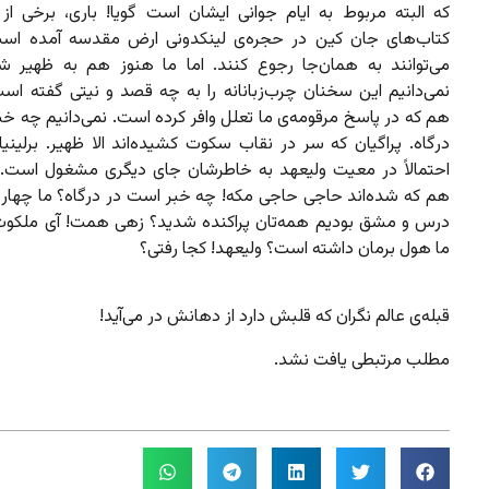
که البته مربوط به ایام جوانی ایشان است گویا! باری، برخی از 
کتاب‌های جان کین در حجره‌ی لینکدونی ارض مقدسه آمده است
می‌توانند به همان‌جا رجوع کنند. اما ما هنوز هم به ظهیر ش
نمی‌دانیم این سخنان چرب‌زبانانه را به چه قصد و نیتی گفته است
هم که در پاسخ مرقومه‌ی ما تعلل وافر کرده است. نمی‌دانیم چه خ
درگاه. پراگیان که سر در نقاب سکوت کشیده‌اند الا ظهیر. برلینی
احتمالاً در معیت ولیعهد به خاطرشان جای دیگری مشغول است.
هم که شده‌اند حاجی حاجی مکه! چه خبر است در درگاه؟ ما چهار ر
درس و مشق بودیم همه‌تان پراکنده شدید؟ زهی همت! آی ملکوت 
ما هول برمان داشته است؟ ولیعهد! کجا رفتی؟
قبله‌ی عالم نگران که قلبش دارد از دهانش در می‌آید!
مطلب مرتبطی یافت نشد.