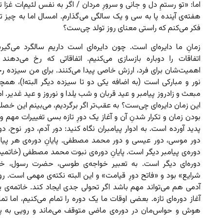
اما: «تو رستمِ دل و جانی و سرورِ مردان / اگر به نفس لئیم‌ات غزا تو
هفته‌ی آینده پا به سی و یک سالگی می‌گذارم. امسال اما به چیز تاز
فکر می‌کنم که راستی معنای روز تولد چی‌ست؟
زمانِ ما دایره‌ای است. چون دایره‌ای است داریم سالگرد می‌گیر
اتفاقات را دوباره بازسازی می‌کنیم. اتفاقاتی که رخ می‌دهند
اهمیت‌شان برای فرد، ارزش خاصی پیدا می‌کنند. برای من سیزده‌ ر
نور و مبارکی است (به اضافه یکی دو تا سیزده دیگر البته!)، همچن
مبعث و زادروز پیامبر و عید قربان و شب یلدا و نوروز و عید غدیر. 
این زمان دایره‌ای چی‌ست؟ به عقب‌تر اگر برگردیم، می‌بینم این خصلت
بودن زمان و تکرار شدنِ آن و آغاز یک دورِ تازه بسی تغییرات مهم و
پدید آورده است. به ادوار پیامبران نگاه کنید: دور آدم، دور نوح، دور
دور موسی، دور عیسی و دور محمد مصطفی. پایانِ دوره‌ی هر پیامب
دوره‌ی پیامبر دیگر است. پایانِ دوره‌ی نبوت محمد مصطفی (خاتمیتِ 
دوره‌ای دیگر است. به تعبیر خواجه‌ی طوسی، حضرت رسول، خات
شرایع» بود و «فاتح دورِ قیامت» و این البته نکته‌ی مهمی است. رو
آدمی هم می‌تواند مهم باشد اگر تحولی جدی ایجاد کند. خاتمه‌ی ی
آغاز دوره‌ای تازه. بعضی اوقات ما یک دوره را تمام می‌کنیم، اما ت
هوش و حواس‌مان در دوره‌ی ماضی متوقف می‌ماند و رویی به 