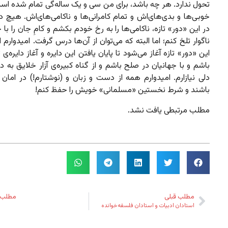
تحول ندارد. هر چه باشد، برای من سی و یک ساله‌گی تمام شده است
خوبی‌ها و بدی‌های‌اش و تمام کامرانی‌ها و ناکامی‌های‌اش. هیچ دل
در این «دور» تازه، ناکامی‌ها را به رخ خودم بکشم و کامِ جان را با 
ناگوار تلخ کنم؛ اما البته که می‌توان از آن‌ها درس گرفت. امیدوارم ا
این «دور» تازه آغاز می‌شود تا پایان یافتن این دایره و آغاز دایره‌ی تاز
باشم و با جهانیان در صلح باشم و از گناه کبیره‌ی آزار خلایق به د
دلی نیازارم. امیدوارم همه از دست و زبان‌ و (نوشتارم!) در اما
باشند و شرط نخستین «مسلمانی» خویش را حفظ کنم!
مطلب مرتبطی یافت نشد.
مطلب قبلی
مطلب 
استادان ادبیات و استادان فلسفه‌خوانده