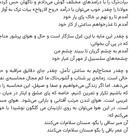
بیات‌ترک‌ را با درآمدهای مختلف گوش می‌دادم و ناگهان حس کردم
مولانا را چقدر خوب می‌توان با درآمد «روح الارواح» بیات ترک به آواز 
آمدم تا رو نهم بر خاک پای یار خود
آمدم تا عذرخواهم ساعتی از کار خود
و چقدر این مایه با این غزل سازگار است و حال و هوای پرشور مناجا
که در پی آن بخوانی:
آمدم به چشم گریان تا ببیند چشمِ من
چشمه‌های سلسبیل از مهرِ آن عیار خود
و چقدر محتاج‌ایم به ساعتی تأمل. چقدر جای دقایق مراقبه و 
خالی است. زمانه‌ی پر شتاب و آشوب‌ناک ما کم مجال محاسبه‌ی نف
می‌دهد. اما اگر زندگی می‌خواهیم و صفا و صیقل، این محاسبه را ب
که باشیم تکرار و تمرین کنیم، خاصه که پای عشق و ایثار در میان 
غریبی است. هوای لندن مرتب آفتابی و بارانی می‌شود. هوای م
است. در این هوا می‌توان به روی نازنینان می گلگون نوشید! با خ
می‌کنم که:
آن میر ساقی را بگو، مستان سلام‌ات می‌کنند
آن عمر باقی را بگو مستان سلام‌ات می‌کنند