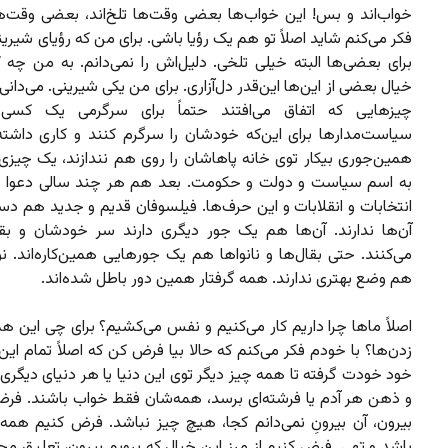
خواب‌اند و بس! این خواب‌ها بعضی وقت‌ها تلخ‌اند، بعضی وقت‌ه
فکر می‌کنم شاید اصلاً تو هم یک رؤیا باشی. برای من که رؤیای شیر
برای بعضی‌ها البته خیلی تلخی. دلیل‌اش را نمی‌دانم. به من چه 
خیال‌ بعضی‌ از این‌ها این‌قدر دل‌آزاری. برای من یکی شیرینی. می‌دانی
چیزهایی که اتفاق می‌افتند حتماً برای سرگرمی یک کسی
سیاست‌مدارها برای این‌که خودشان را سرگرم کنند و کاری داشته
همین‌جوری بیکار توی خانه‌ پاهاشان را روی هم نندازند، یک چیزی
به اسم سیاست و دولت و حکومت. بعد هم هر چند سالی دعوا و 
انتخابات و انقلابات و این حرف‌ها. فیلسوفان قدیم و جدید هم دس
آن‌ها ندارند. آن‌ها هم یک جور دیگری دارند سر خودشان و بقی
می‌کنند. حتی بقال‌ها و نانواها هم یک جورهایی همین‌کاره‌اند. ن
هم وضع بهتری ندارند. همه گرفتار همین دور باطل شده‌اند.
اصلاً ماها چرا داریم کار می‌کنیم و نفس می‌کشیم؟ برای چی این 
زدن‌ها؟ با خودم فکر می‌کنم که حالا بیا فرض کن که اصلاً تمام این 
خود خودت گرفته تا همه چیز دیگر توی این دنیا یا هر دنیای دیگری 
و ذهن هر آدم یا فرشته‌ای برسد،‌ همه‌شان فقط خواب باشند. فرض
بیرون، آن بیرونِ نمی‌دانم کجا، هیچ چیز نباشد. فرض کنیم همه 
باشد و تهی. فرض کنیم از مرز این خیال که برویم بیرون، تعلیق م