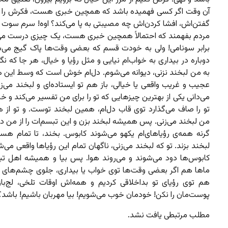
آن وقت اگر کسی فهمیده باشد که همچین خبری هست، فکرش را کر
گفتن‌اش، افشا کردن‌اش چه مصیبتی به پا می‌کند؟ اوه! سرم سوت ک
مردم بفهمند که احتمالاً همچین خبری هست، یک چیزی درست م
برابر سونامی! ولی به خودت قسم که بعضی وقت‌ها پاک گیج می‌ش
دوباره در بیداری به خواب‌ام نیایی و مثل رؤیا و خیال، هر جا که نگاه
به من لبخند نزنی، دیوانه می‌شوم. دل‌ام خوش است که وسط این ه
عجیب و غریب واقعی یا خیالی، باز هم تو ایستاده‌ای و لبخند می‌ز
می‌دانی یکی از بهترین چیزهایی که تو را برای من تفسیر می‌کند و خی
تو را صاف می‌گذارد توی قاب دل‌ام، همین لبخند توست. و تو از ه
من لبخند می‌زنی. پس همیشه لبخند بزن و این تبسم‌ات را از من د
گرنه همه‌ی رؤیاهای‌ام یکهو می‌شوند کابوس. بخند، تا تمام هس
لبخند بزند. تو که لبخند می‌زنی، ناگهان تمام این رؤیاها واقعی می‌ش
کابوس‌ها دود می‌شوند و می‌روند هوا. پس بیا و همیشه اهل ت
ماها هم اگر بعضی وقت‌ها توی خواب یا بیداری، جلوی چشم‌های تو
هم توی رؤیای تو بداخلاقی کردیم و همه‌اش اوقات تلخی، لج‌با
پوست‌مان را نکن! خودمان خوب می‌شویم! بیا مهربان باشیم! باشد؟
مطلب مرتبطی یافت نشد.