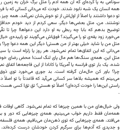
سونامی به پا کرده‌ای که آن همه آدم را مثل برگ خزان به زمین ر
همه انسان یک شبه نابود شدند. خودت که می‌دانی کسانی که با فرس
تو دعوا داشتند یا اصلاً از اول‌اش از تو خوش‌شان نمی‌آمد، همه چیز را
نوشتند. من،‌ مثل بعضی‌ها دیگر، سعی کردم از دید خودم حداقل 
توضیح بدهم که بابا چه ربطی به او دارد این دعواها! چرا تا تقّی
می‌خورد زود یقه‌ی تو را می‌گیرند؟ فوق‌اش می‌گویند تو زاییده‌ی خیال
مثل من یا شاید خیلی بهتر از من هستی! دیگر این همه دعوا چرا؟ 
می‌دانی که این اتفاق‌ها تمام نمی‌شود. هر روز یا زلزله است یا سی
مثل این. همه‌ی سنگ‌ها هم مال پای لنگ است! محض رضای خو
شده، یک بار توی فرانسه یا آمریکا یا کانادا از این فاجعه‌ها اتفاق نمی
چرا؟‌ باور کن حال‌مان گرفته است. بد جوری می‌خورد توی ذوق‌
می‌بینم که همیشه بلاها سر کسانی می‌آید که قاعدتاً با تو اصلاً دعو
راستی این‌ها را خودت کرده‌ای؟ اصلاً‌ تو هستی؟ تق تق!‌ کسی هست او
.
ولی خیال‌های من با همین چیزها که تمام نمی‌شود. گاهی اوقات فک
همه‌مان فقط داریم خواب می‌بینیم. همه‌ی چیزهایی که دور و برم
می‌افتد، همه‌ی چیزهایی که توی ذهن‌مان می‌بافیم، همه‌ی فلسفه‌
و جدیدی که آدم‌ها برای سرگرم کردن خودشان درست کرده‌اند، ا