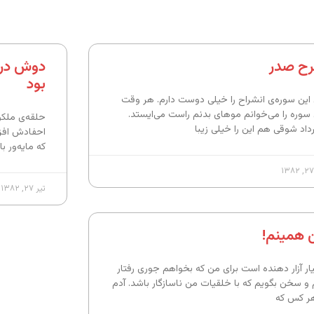
ح صدر
دوش در 
بود
این سوره‌ی انشراح را خیلی دوست دارم. هر وقت
 سوره را می‌خوانم موهای بدنم راست می‌ایستد.
حلقه‌ی ملکو
داد شوقی هم این را خیلی زیبا
احفادش افزو
که مایه‌ور 
تیر ۲۷, ۱۳۸۲
 همینم!
ار آزار دهنده است برای من که بخواهم جوری رفتار
 و سخن بگویم که با خلقیات من ناسازگار باشد. آدم
هر کس که