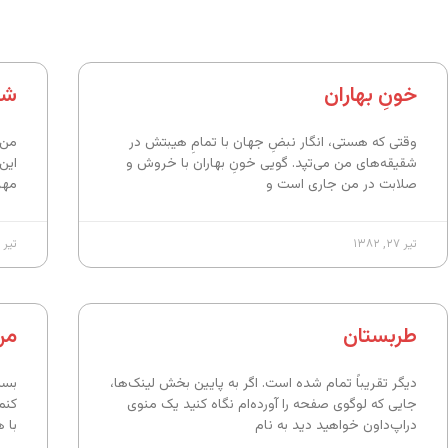
خونِ بهاران
شر
وقتی که هستی، انگار نبضِ جهان با تمامِ هیبتش در
من 
شقیقه‌های من می‌تپد. گویی خونِ بهاران با خروش و
این
صلابت در من جاری است و
مهر
تیر ۲۷, ۱۳۸۲
تیر ۲۷, ۱۳۸۲
طربستان
من
دیگر تقریباً تمام شده است. اگر به پایین بخش لینک‌ها،
بسی
جایی که لوگوی صفحه را آورده‌ام نگاه کنید یک منوی
کنم
دراپ‌داون خواهید دید به نام
با 