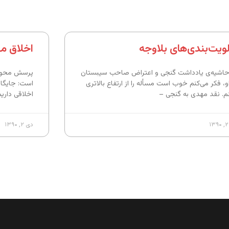
لویت‌بندی‌های بلاوجه
اخلاق م
حاشیه‌ی یادداشت گنجی و اعتراض صاحب سیبستان
پرسش محوری
او، فکر می‌کنم خوب است مسأله را از ارتفاع بالاتری
است: جایگا
نم. نقد مهدی به گنجی –
اخلاقی داریم
دی ۲, ۱۳۹۰