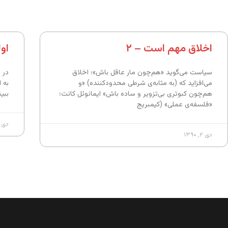
اخلاق مهم است – ۲
او
سیاست می‌گوید «هم‌چون مار عاقل باش»؛ اخلاق
در 
می‌افزاید که (به مثابه‌ی شرطی محدودکننده) «و
به 
هم‌چون کبوتری بی‌تزویر و ساده باش» ایمانوئل کانت؛
ببی
«فلسفه‌ی عملی» (کیمبریج
دی ۲, ۱۳۹۰
دی ۲, ۱۳۹۰