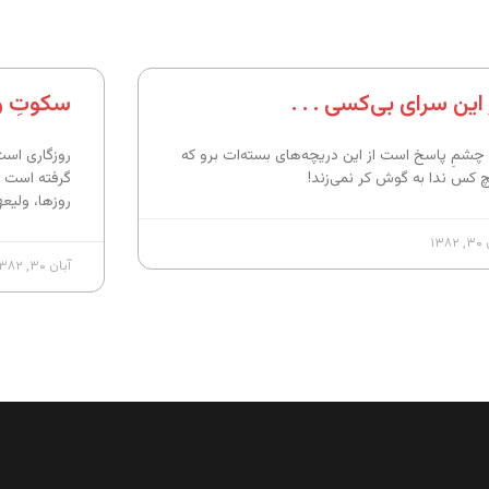
این سرای بی‌کسی . . .
سکوتِ و
چشمِ پاسخ است از این دریچه‌های بسته‌ات برو که
روزگاری است 
 کس ندا به گوش کر نمی‌زند!
گرفته است و 
روزها، ولیع
۱۳۸
آبان ۳۰, ۱۳۸۲