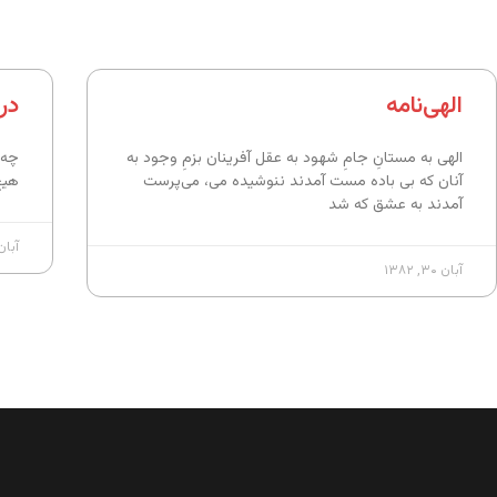
الهی‌نامه
در 
الهی به مستانِ جامِ شهود به عقل آفرینان بزمِ وجود به
چه 
آنان که بی باده مست آمدند ننوشیده می، می‌پرست
هیچ
آمدند به عشق که شد
آبان ۳۰, ۲
آبان ۳۰, ۱۳۸۲