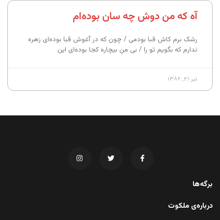
آه که من دوش چه سان بوده‌ام
رشک برم کاش قبا بودمی / چون که در آغوش قبا بوده‌ای زهره
ندارم که بگویم تو را / بی منِ بیچاره کجا بوده‌ای این
تیر ۲۱, ۱۳۸۲
برگه‌ها
درباره‌ی ملکوت