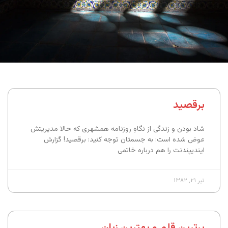
برقصید
شاد بودن و زندگی از نگاهِ روزنامه همشهری که حالا مدیریتش
عوض شده است: به جسمتان توجه کنید: برقصید! گزارش
ایندیپندنت را هم درباره خاتمی
تیر ۲۱, ۱۳۸۲
برترین قلم و بهترین زبان