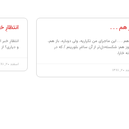
 هم . . .
انتظارِ 
هم . . . این ماجرای من تکراریه، ولی دوباره، باز هم،
انتظارِ خبر ا
ز هم: شکسته‌دل‌تر از آن ساغرِ بلورینم / که در
و دیاری؟ از 
ه خارا،
اسفند ۲۰, ۱۳۸۱
, ۱۳۸۱