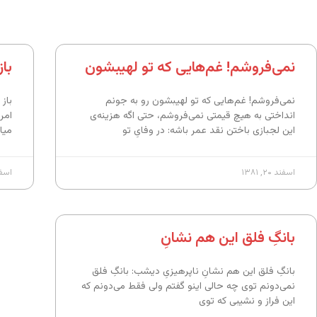
نمی‌فروشم! غم‌هایی که تو لهیبشون
باز
نمی‌فروشم! غم‌هایی که تو لهیبشون رو به جونم
باز 
انداختی به هیچ قیمتی نمی‌فروشم، حتی اگه هزینه‌ی
امرو
این لجبازی باختن نقد عمر باشه: در وفایِ تو
میان
اسفند ۲۰, ۱۳۸۱
اسفند ۲۰
بانگِ فلق این هم نشانِ
بانگِ فلق این هم نشانِ ناپرهیزیِ دیشب: بانگِ فلق
نمی‌دونم توی چه حالی اینو گفتم ولی فقط می‌دونم که
این فراز و نشیبی که توی