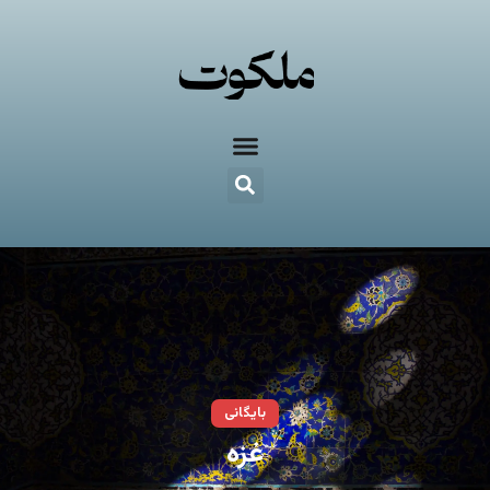
بایگانی
غزه