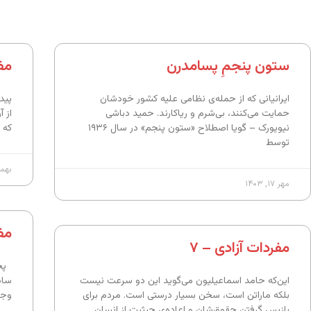
ستون پنجمِ پسامدرن
مفر
ایرانیانی که از حمله‌ی نظامی علیه کشور خودشان
پید
حمایت می‌کنند، بی‌شرم و ریاکارند. حمید دباشی
از 
نیویورک – گویا اصطلاح «ستون پنجم» در سال ۱۹۳۶
که 
توسط
بهمن ۱۶,
مهر ۱۷, ۱۴۰۳
مفر
مفردات آزادی – ۷
پخت
این‌که حامد اسماعیلیون می‌گوید این دو سرعت نیست
ساد
بلکه ماراتن است، سخن بسیار درستی است. مردم برای
وجو
بازپس گرفتن حقوق‌شان و اعاده‌ی حیثیت از انسان