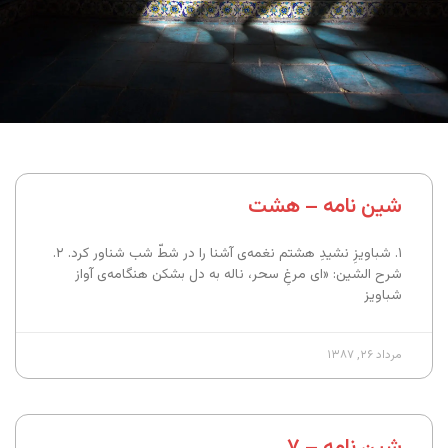
شین نامه – هشت
۱. شباویزِ نشیدِ هشتم نغمه‌ی آشنا را در شطّ شب شناور کرد. ۲.
شرح الشین: «ای مرغِ سحر، ناله به دل بشکن هنگامه‌ی آواز
شباویز
مرداد ۲۶, ۱۳۸۷
شین نامه – ۷