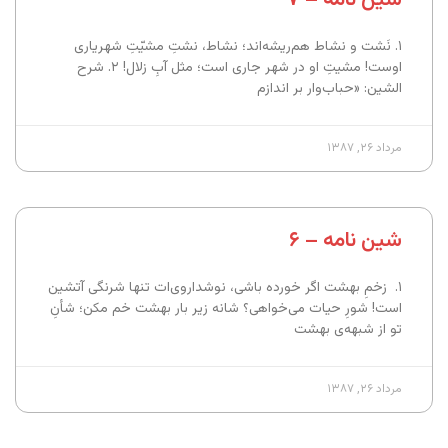
۱. نَشت و نشاط هم‌ریشه‌اند؛ نشاط، نشتِ مشیّتِ شهریاری
اوست! مشیتِ او در شهر جاری است؛ مثل آبِ زلال! ۲. شرح
الشین: «حباب‌وار بر اندازم
مرداد ۲۶, ۱۳۸۷
شین نامه – ۶
۱. زخمِ بهشت اگر خورده باشی، نوشداروی‌ات تنها شرنگی آتشین
است! شورِ حیات می‌خواهی؟ شانه زیر بار بهشت خم مکن؛ شأنِ
تو از شبهه‌ی بهشت
مرداد ۲۶, ۱۳۸۷