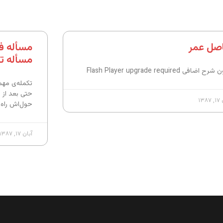
صل عمر
مسأله ف
مسأله ت
 اضافی Flash Player upgrade required
تکمله‌ی مهم
حتی بعد از 
۱۳۸
حول‌اش راه ا
آبان ۱۷, ۱۳۸۷