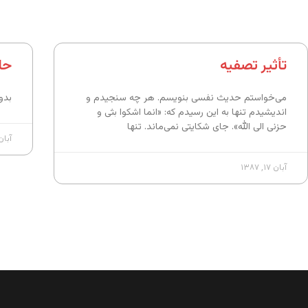
تأثیر تصفیه
حا
می‌خواستم حدیث نفسی بنویسم. هر چه سنجیدم و
بدون شرح
اندیشیدم تنها به این رسیدم که: «انما اشکوا بثی و
حزنی الی الله». جای شکایتی نمی‌ماند. تنها
آبان ۱۷, ۷
آبان ۱۷, ۱۳۸۷