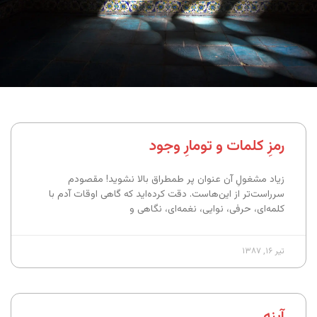
رمزِ کلمات و تومارِ وجود
زیاد مشغولِ آن عنوان پر طمطراق بالا نشوید! مقصودم
سرراست‌تر از این‌هاست. دقت کرده‌اید که گاهی اوقات آدم با
کلمه‌ای، حرفی، نوایی، نغمه‌ای، نگاهی و
تیر ۱۶, ۱۳۸۷
آینه