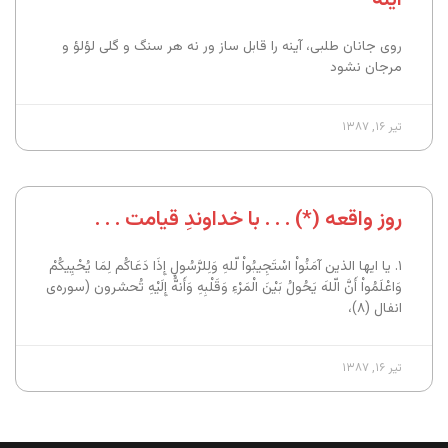
روی جانان طلبی، آینه را قابل ساز ور نه هر سنگ و گلی لؤلؤ و
مرجان نشود
تیر ۱۶, ۱۳۸۷
روز واقعه (*) . . . با خداوندِ قیامت . . .
۱. یا ایها الذین آمَنُواْ اسْتَجِیبُواْ لّلهِ وَلِلرَّسُولِ إِذَا دَعَاکُم لِمَا یُحْیِیکُمْ
وَاعْلَمُواْ أَنَّ الّلهَ یَحُولُ بَیْنَ الْمَرْءِ وَقَلْبِهِ وَأَنهَُّ إِلَیْهِ تُحشرون (سوره‌ی
انفال (۸)،
تیر ۱۶, ۱۳۸۷