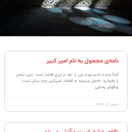
نامه‌ی مجعول به نام امیر کبیر
قبلاً وعده دادم بودم این را. نقد از ایرج افشار است. عین سخن
را بخوانید: «جعل عریضه به افتخار امیرکبیر چند سالى است
ورقه‏اى پلى‏کپى
اسفند ۱۶, ۱۳۸۲
ناله‌ی عشق است و آتش می‌زند