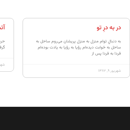
در به درِ تو
آت
به دنبالِ توام منزل به منزل پریشان می‌روم ساحل به
حرف
ساحل به خوابت دیده‌ام رؤیا به رؤیا به یادت بوده‌ام
گرف
فردا به فردا پس از
شهریور
شهریور ۹, ۱۳۸۲