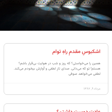
اشکبوسِ مقدمِ راهِ توام
همین را می‌خواستی؟ که روز و شب در هوایت بی‌قرار باشم؟
هستم! تو که می‌دانی. صدای تارِ لطفی و آوازش بیخودم می‌کند.
لطفی می‌خواهد صوفی
مرداد ۹, ۱۳۸۲
عادتِ دوست داشتن؟