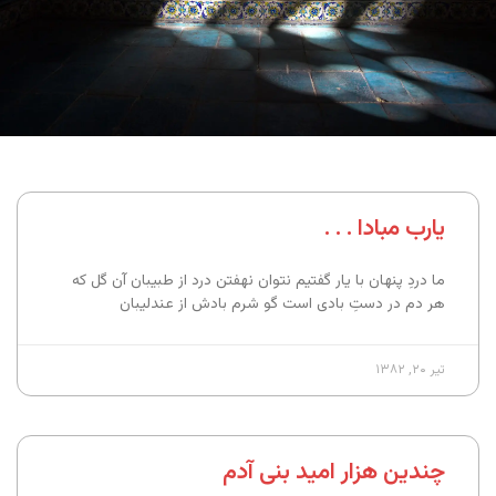
یارب مبادا . . .
ما دردِ پنهان با یار گفتیم نتوان نهفتن درد از طبیبان آن گل که
هر دم در دستِ بادی است گو شرم بادش از عندلیبان
تیر ۲۰, ۱۳۸۲
چندین هزار امید بنی آدم