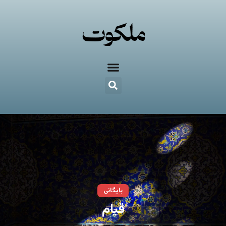
بایگانی
قيام