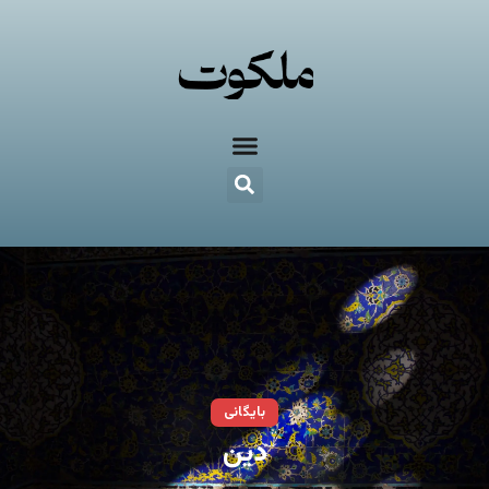
بایگانی
دین