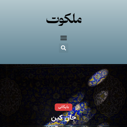
بایگانی
جان کین