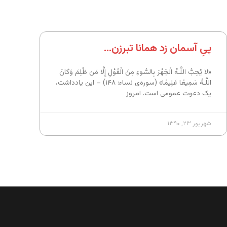
پیِ آسمان زد همانا تبرزن…
«لا یُحِبُّ اللَّـهُ الْجَهْرَ بِالسُّوءِ مِنَ الْقَوْلِ إِلَّا مَن ظُلِمَ وَکَانَ
اللَّـهُ سَمِیعًا عَلِیمًا» (سوره‌ی نساء: ۱۴۸) – این یادداشت،
یک دعوت عمومی است. امروز
شهریور ۲۳, ۱۳۹۰