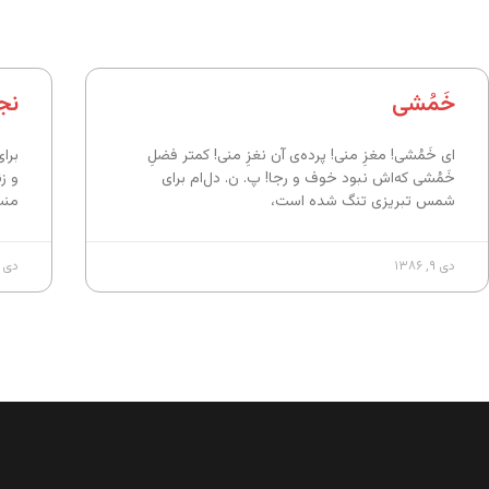
خَمُشی
نج
ای خَمُشی! مغزِ منی! پرده‌ی آن نغزِ منی! کمتر فضلِ
برای
خَمُشی که‌اش نبود خوف و رجا! پ. ن. دل‌ام برای
و ز
شمس تبریزی تنگ شده‌ است،
منت
دی ۹, ۱۳۸۶
دی ۹, ۱۳۸۶