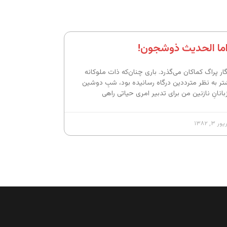
اما الحدیث ذوشجون!
گار پراگ کماکان می‌گذرد. باری چنان‌که ذات ملوکانه
تر به نظر مترددین درگاه رسانیده بود، شبِ دوشین
بانانِ نازنین من برای تدبیر امری حیاتی راهی
 ۳, ۱۳۸۲