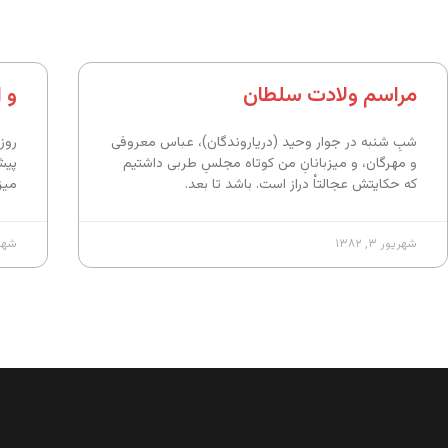
مراسم ولادت سلطان
و 
شبِ‌ شنبه در جوار وحید (دریاروندگان)، عباس معروفی
روز
و مهرگان،‌ و میزبانانِ‌ من کوتاه مجلسِ طربی داشتیم
پیش
که حکایتش عجالتاْ دراز است. باشد تا بعد.
میز
شهریور ۳, ۱۳۸۲
شهریور