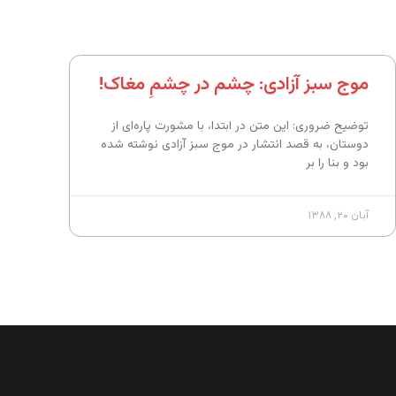
موج سبز آزادی: چشم در چشمِ مغاک!
توضیح ضروری: این متن در ابتدا، با مشورت پاره‌ای از
دوستان، به قصد انتشار در موج سبز آزادی نوشته شده
بود و بنا را بر
آبان ۲۰, ۱۳۸۸