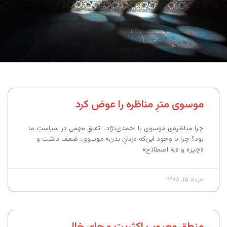
موسوی مترِ مناظره را عوض کرد
چرا مناظره‌ی موسوی با احمدی‌نژاد، اتفاق مهمی در سیاستِ ما
بود؟ چرا با وجود این‌که «زبانِ بدن» موسوی، ضعف داشت و
«چیز» و «به اصطلاح»
خرداد ۱۵, ۱۳۸۸
منطق معیوب اکثریت و جای خالی