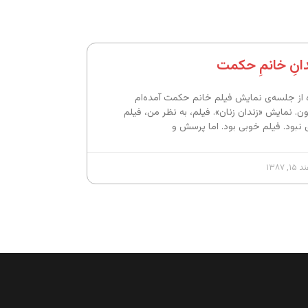
دانِ خانمِ حکمت
ه از جلسه‌ی نمایش فیلم خانم حکمت آمده‌ام
ون. نمایش «زندان زنان». فیلم، به نظر من، فیلم
 نبود. فیلم خوبی بود. اما پرسش و
, ۱۳۸۷