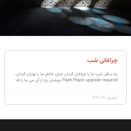
چراغانی شب
بیا ساقی شبِ ما را چراغان گردان خزانِ خاطرِ ما را بهاران گردان…
Flash Player upgrade required بنوشان یارا از آن می ما را که
شهریور ۳۰, ۱۳۸۷