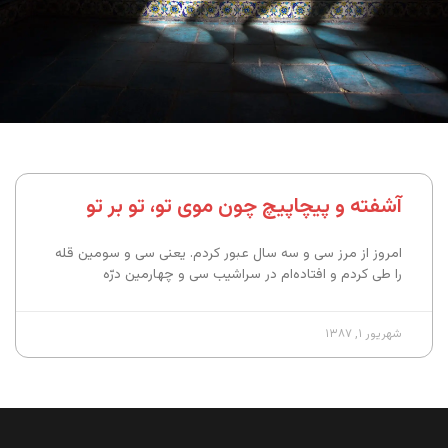
آشفته و پیچاپیچ چون موی تو، تو بر تو
امروز از مرز سی و سه سال عبور کردم. یعنی سی و سومین قله
را طی کردم و افتاده‌ام در سراشیب سی و چهارمین درّه
شهریور ۱, ۱۳۸۷