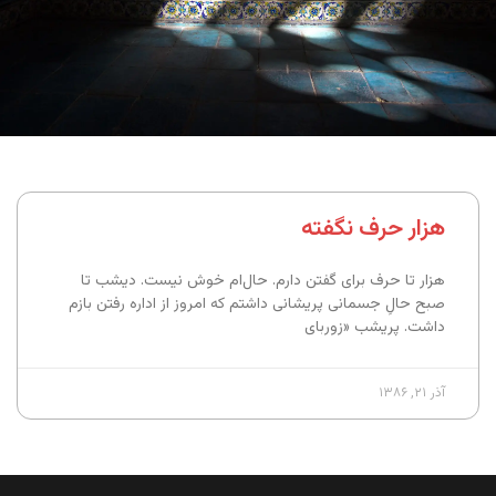
هزار حرف نگفته
هزار تا حرف برای گفتن دارم. حال‌ام خوش نیست. دیشب تا
صبح حالِ جسمانی پریشانی داشتم که امروز از اداره رفتن بازم
داشت. پریشب «زوربای
آذر ۲۱, ۱۳۸۶