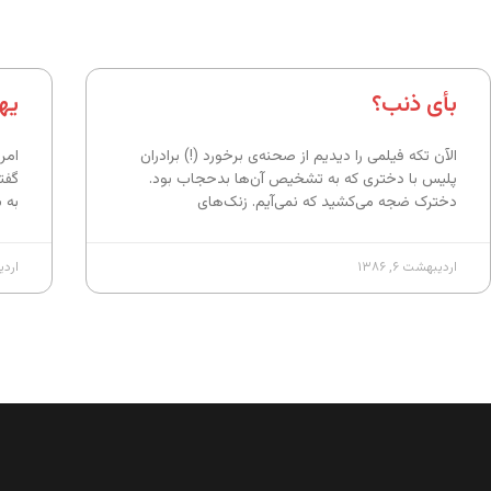
بأی ذنب؟
یه
الآن تکه فیلمی را دیدیم از صحنه‌ی برخورد (!) برادران
امر
پلیس با دختری که به تشخیص آن‌ها بدحجاب بود.
گفت
دخترک ضجه می‌کشید که نمی‌آیم. زنک‌های
به 
اردیبهشت ۶, ۱۳۸۶
اردیبه