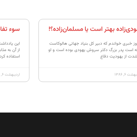
ودی‌زاده بهتر است یا مسلمان‌زاده؟!
سوء تفاه
وز خبری خواندم که دبیر کل بنیاد جهانی هالوکاست
این یادداشت
ه است پدر بزرگ دکتر سروش یهودی بوده است و او
از آن به مث
شدت از یهودیت دفاع
استفاده کرد.
شت ۶, ۱۳۸۶
اردیبهشت ۶, ۱۳۸۶