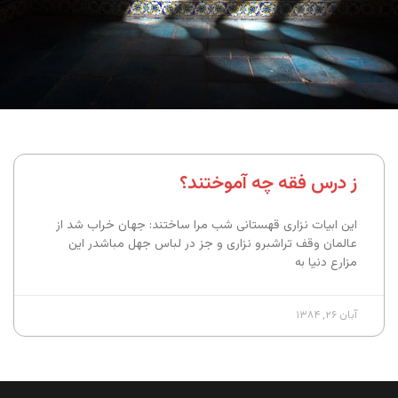
ز درس فقه چه آموختند؟
این ابیات نزاری قهستانی شب مرا ساختند: جهان خراب شد از
عالمان وقف تراشبرو نزاری و جز در لباس جهل مباشدر این
مزارع دنیا به
آبان ۲۶, ۱۳۸۴